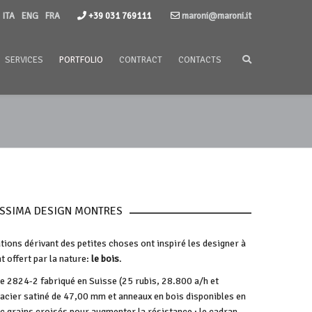
ITA
ENG
FRA
+39 031 769111
maroni@maroni.it
SERVICES
PORTFOLIO
CONTRACT
CONTACTS
SSIMA DESIGN MONTRES
tions dérivant des petites choses ont inspiré les designer à
nt offert par la nature:
le bois
.
 2824-2 fabriqué en Suisse (25 rubis, 28.800 a/h et
 acier satiné de 47,00 mm et anneaux en bois disponibles en
c grains croisés pour augmenter la résistance ; le cadran