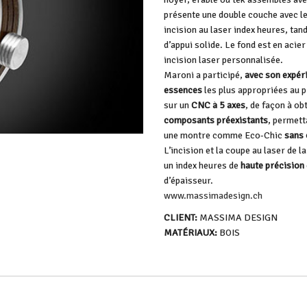
présente une double couche avec le
incision au laser index heures, tan
d’appui solide. Le fond est en acier
incision laser personnalisée.
Maroni a participé,
avec son expéri
essences
les plus appropriées au p
sur un
CNC à 5 axes
, de façon à o
composants préexistants
, permett
une montre comme Eco-Chic
sans 
L’incision et la coupe au laser de 
un index heures de
haute précision
d’épaisseur.
www.massimadesign.ch
CLIENT:
MASSIMA DESIGN
MATÉRIAUX:
BOIS