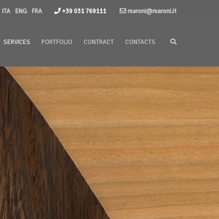
ITA
ENG
FRA
+39 031 769111
maroni@maroni.it
SERVICES
PORTFOLIO
CONTRACT
CONTACTS