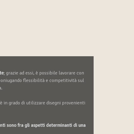
te
; grazie ad essi, è possibile lavorare con
iugando flessibilità e competitività sul
a.
è in grado di utilizzare disegni provenienti
nti sono fra gli aspetti determinanti di una