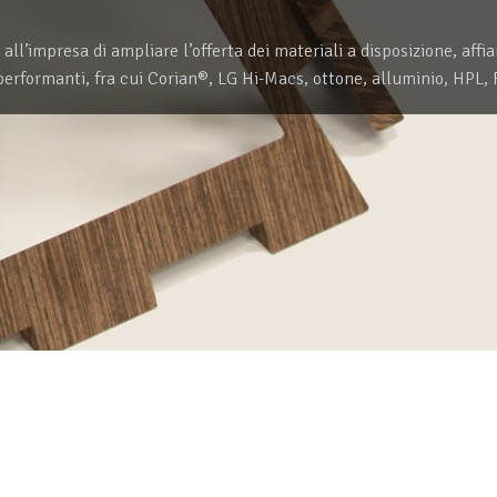
l’impresa di ampliare l’offerta dei materiali a disposizione, affian
performanti, fra cui Corian®, LG Hi-Macs, ottone, alluminio, HPL, F