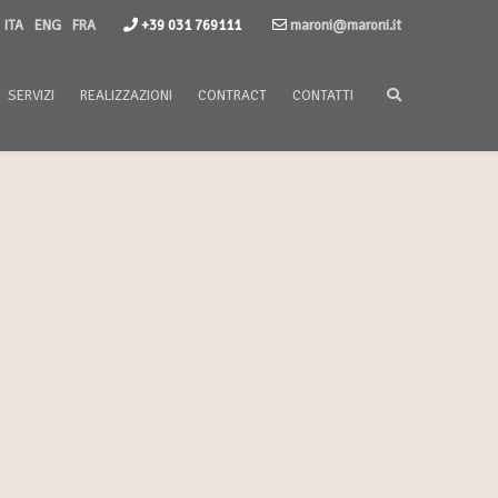
ITA
ENG
FRA
+39 031 769111
maroni@maroni.it
SERVIZI
REALIZZAZIONI
CONTRACT
CONTATTI