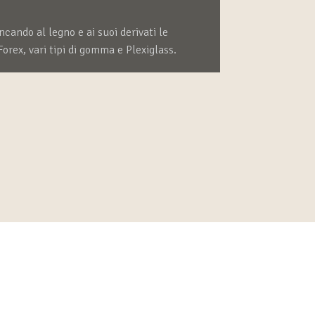
cando al legno e ai suoi derivati le
orex, vari tipi di gomma e Plexiglass.