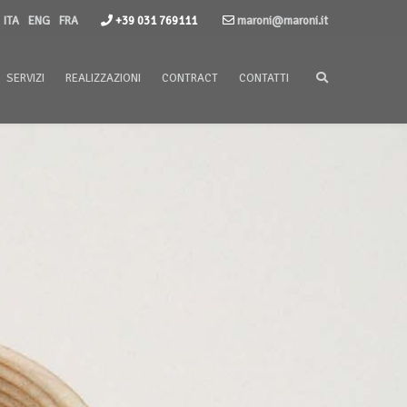
ITA
ENG
FRA
+39 031 769111
maroni@maroni.it
SERVIZI
REALIZZAZIONI
CONTRACT
CONTATTI