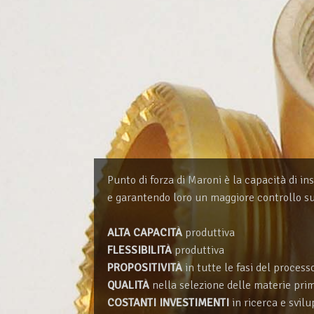
Punto di forza di Maroni è la capacità di i
e garantendo loro un maggiore controllo sui 
ALTA CAPACITÀ
produttiva
FLESSIBILITÀ
produttiva
PROPOSITIVITÀ
in tutte le fasi del process
QUALITÀ
nella selezione delle materie prim
COSTANTI INVESTIMENTI
in ricerca e svil