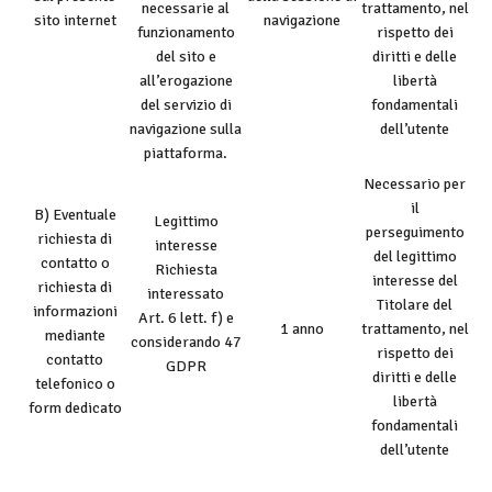
necessarie al
trattamento, nel
sito internet
navigazione
funzionamento
rispetto dei
del sito e
diritti e delle
all’erogazione
libertà
del servizio di
fondamentali
navigazione sulla
dell’utente
piattaforma.
Necessario per
il
B) Eventuale
Legittimo
perseguimento
richiesta di
interesse
del legittimo
contatto o
Richiesta
interesse del
richiesta di
interessato
Titolare del
informazioni
Art. 6 lett. f) e
1 anno
trattamento, nel
mediante
considerando 47
rispetto dei
contatto
GDPR
diritti e delle
telefonico o
libertà
form dedicato
fondamentali
dell’utente